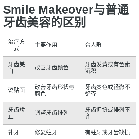
Smile Makeover
与普通
牙
齿美容的区别
治疗方
主要作用
合人群
式
牙齿美
牙齿发黄或有色素
改善牙齿颜色
白
沉积
改善牙齿形状与
牙齿变色或轻微不
瓷贴面
颜色
整齐
牙齿矫
牙齿拥挤或排列不
调整牙齿排列
正
齐
补牙
修复蛀牙
有蛀牙或牙齿缺损